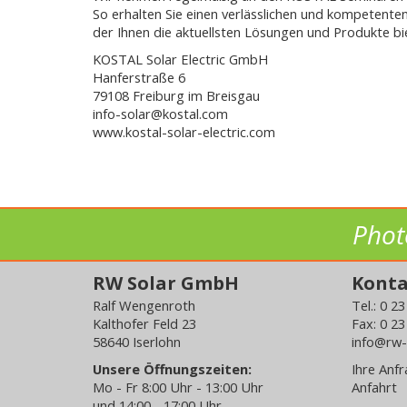
So erhalten Sie einen verlässlichen und kompetenten
der Ihnen die aktuellsten Lösungen und Produkte bi
KOSTAL Solar Electric GmbH
Hanferstraße 6
79108 Freiburg im Breisgau
info-solar@kostal.com
www.kostal-solar-electric.com
Phot
RW Solar GmbH
Kont
Ralf Wengenroth
Tel.: 0 2
Kalthofer Feld 23
Fax: 0 23
58640 Iserlohn
info@rw-
Unsere Öffnungszeiten:
Ihre Anf
Mo - Fr 8:00 Uhr - 13:00 Uhr
Anfahrt
und 14:00 - 17:00 Uhr